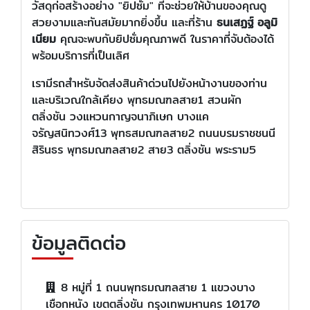
วัสดุก่อสร้างอย่าง "ยิปซั่ม" ที่จะช่วยให้บ้านของคุณดู
สวยงามและทันสมัยมากยิ่งขึ้น และที่ร้าน
ธนเสฏฐ์ อลูมิ
เนียม
คุณจะพบกับยิปซั่มคุณภาพดี ในราคาที่จับต้องได้
พร้อมบริการที่เป็นเลิศ
เรามีรถสำหรับจัดส่งสินค้าด่วนไปยังหน้างานของท่าน
และบริเวณใกล้เคียง พุทธมณฑลสาย1 สวนผัก
ตลิ่งชัน วงแหวนกาญจนาภิเษก บางแค
จรัญสนิทวงศ์13 พุทธสมณฑลสาย2 ถนนบรมราชชนนี
สิรินธร พุทธมณฑลสาย2 สาย3 ตลิ่งชัน พระราม5
ข้อมูลติดต่อ
8 หมู่ที่ 1 ถนนพุทธมณฑลสาย 1 แขวงบาง
เชือกหนัง เขตตลิ่งชัน กรุงเทพมหานคร 10170