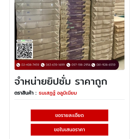
จำหน่ายยิปซั่ม ราคาถูก
ตราสินค้า :
ธนเสฏฐ์ อลูมิเนียม
ขอรายละเอียด
ขอใบเสนอราคา