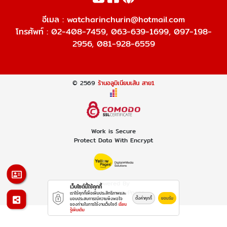
อีเมล :
watcharinchurin@hotmail.com
โทรศัพท์ :
02-408-7459
,
063-639-1699
,
097-198-
2956
,
081-928-6559
© 2569
ร้านอลูมิเนียมเส้น สาย1
Work is Secure
Protect Data With Encrypt
Powered By
เว็บไซต์นี้ใช้คุกกี้
Thailand YellowPages
เราใช้คุกกี้เพื่อเพิ่มประสิทธิภาพและ
ตั้งค่าคุกกี้
ยอมรับ
มอบประสบการณ์ความพึงพอใจ
ของท่านในการใช้งานเว็บไซต์
เรียน
รู้เพิ่มเติม